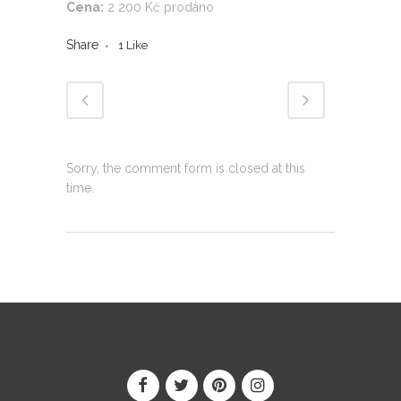
Cena:
2 200 Kč prodáno
Share
1
Like
Sorry, the comment form is closed at this
time.